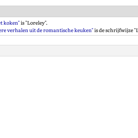
t koken"
is "Loreley".
ere verhalen uit de romantische keuken"
is de schrijfwijze "L