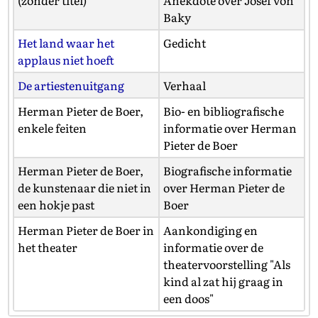
(zonder titel)
Anekdote over Josef von
Baky
Het land waar het
Gedicht
applaus niet hoeft
De artiestenuitgang
Verhaal
Herman Pieter de Boer,
Bio- en bibliografische
enkele feiten
informatie over Herman
Pieter de Boer
Herman Pieter de Boer,
Biografische informatie
de kunstenaar die niet in
over Herman Pieter de
een hokje past
Boer
Herman Pieter de Boer in
Aankondiging en
het theater
informatie over de
theatervoorstelling "Als
kind al zat hij graag in
een doos"