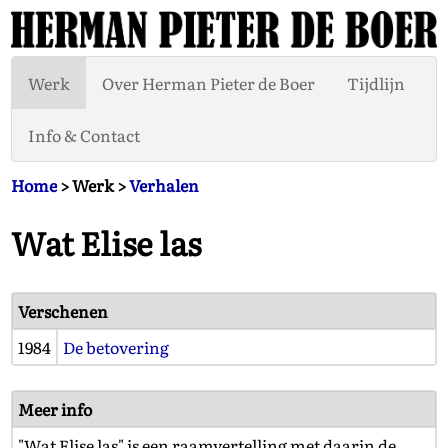
Werk
Over Herman Pieter de Boer
Tijdlijn
Info & Contact
Home
> Werk >
Verhalen
Wat Elise las
Verschenen
1984
De betovering
Meer info
"Wat Elise las" is een raamvertelling met daarin de